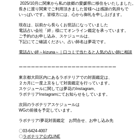
2025/10月に関東から私の故郷の愛媛県に
移住をいたしました。
長きに渡り関東でご利用頂きました皆様へは感謝の気持ちで
​いっぱいです。皆様方には、
心から御礼を申し上げます。
現在は、以前から長らくお世話になっていました
電話占い会社「絆」様にてオンライン鑑定を承っています。
ご予約のお申し込み、スケジュールは、
下記にてご確認ください。
占い師名は夢花です。
電話占い絆～kizuna～｜口コミで当たると人気の占い師に相談
ーーーーーーーーーーーーーーーーーーーーーーーー
東京都大田区内にあるラボテリアでの対面鑑定は、
２カ月に一度上京をして対面鑑定を行っています。
スケジュールに関しては夢花のInstagram、
ラボテリアInstagramにてお知らせをしています。
次回のラボテリアスケジュールは
​WGの前後を予定しています。
ラボテリア/夢花対面鑑定
お問合せ、お申し込み先
〇03-6424-4007
​〇
ラボテリア公式LINE