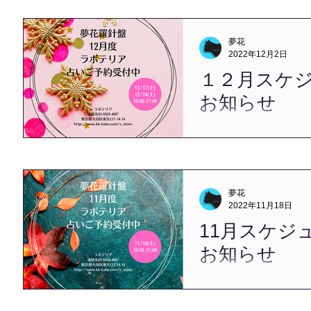
明けました。 目標を掲げ
歩みたいと思います。 今
願いいたします。 本年度
夢花
開始いたしました。...
2022年12月2日
１２月スケ
お知らせ
こんにちは、夢花です。 
けたかのような一年も、 
となりました。 まだまだ
の中ですが、 年末まで健
に励みます。 年末年始の
夢花
す。 12/26（月）～1/5（木）
2022年11月18日
11月スケジ
お知らせ
Happiness Factory
て、 誠にありがとうございま
ジュールのお知らせをお待