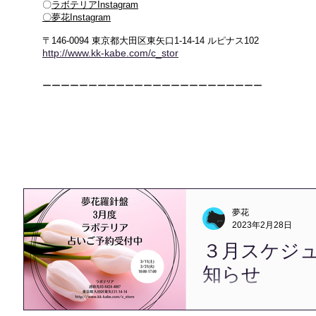
〇
ラボテリアInstagram
​〇夢花Instagram
〒146-0094 東京都大田区東矢口1-14-14 ルピナス102
http://www.kk-kabe.com/c_stor
ーーーーーーーーーーーーーーーーーーーーーーーー
夢花
2023年2月28日
３月スケジ
知らせ
こんにちは、夢花です。 
を終えて、 新たな一年を