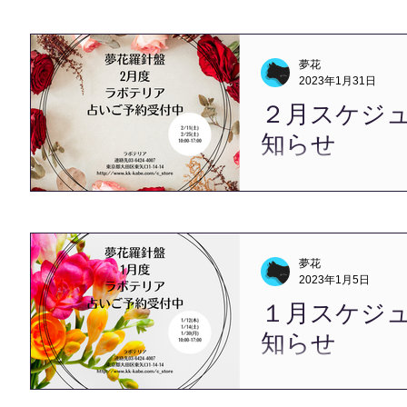
なりました。 また、聖地
っていますので、 良い場
声がけいただけますと嬉し
夢花
ぞ宜しくお願い申しあげます。
2023年1月31日
２月スケジ
知らせ
こんにちは、夢花です。 
期ではありますが、 暦の
月の２月となりました。 
ってはいないので、 それ
思って過ごしている毎日で
夢花
ケジュールのお知らせです。.
2023年1月5日
１月スケジ
知らせ
こんにちは、夢花です。 ２
中で草木が姿を現す癸卯（