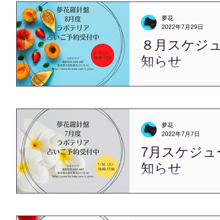
です。 下記メールフォー
​ 台場での対面鑑定は下記
夢花
60分～12,000円税込...
2022年7月29日
８月スケジ
知らせ
こんにちは、夢花です。 
ます。 気がつけば、お盆
今年は故郷で新盆を迎えよ
が、 昨今の状況を鑑みて
たしました。 引き続き感
夢花
一で この夏を乗り越えたいと
2022年7月7日
7月スケジュ
知らせ
こんにちは、夢花です。 い
っ最中のこの時期も、 今
で、 いっきに長い夏のは
さて、7月スケジュールのお