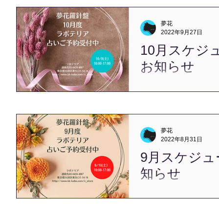
１０月末に23年間住み慣れ
東へお引越しをいたしまし
夢花
り、...
2022年9月27日
10月スケジ
お知らせ
お彼岸をすぎて、 一気に
となりました。 この度の台
により 被災された皆様に
げます。 また、一日も早
すように 心からお祈り申し
夢花
スケジュールは下記メール
2022年8月31日
ださい。...
9月スケジュ
知らせ
こんにちは、夢花です。 
い昨日から、 本日は夏が
です。 さて、 ９月のスケ