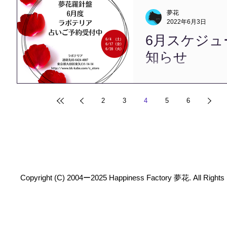
は、下記メールフォームでご
夢花
台場での対面鑑定は下記フ
2022年6月3日
す。...
6月スケジュ
知らせ
こんにちは、夢花です。 水
した。 先日に愛媛に帰省
汗だくになって実家のお掃
2
3
4
5
6
た。 ----------------------------
のスケジュールのお知らせです
Copyright (C) 2004ー2025 Happiness Factory 夢花. All Rights