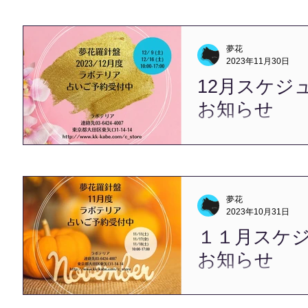
を申し上げます。 ありが
明日の公式LINE「今週の
最後のお仕事納めになりま
夢花
は、1/4（木）を予定していま
2023年11月30日
12月スケジ
お知らせ
こんにちは、夢花です。 明
2023年も駆け抜けるかの
過ごしていたように感じま
ーーーーーーーーーーーー
12月スケジュールのお知ら
夢花
いサービスのお問合せ、お申
2023年10月31日
１１月スケ
お知らせ
こんにちは、夢花です。 
（しもつき）の１１月を迎