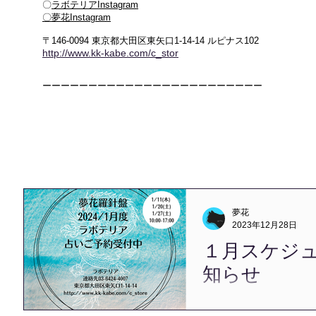
〇
ラボテリアInstagram
​〇夢花Instagram
〒146-0094 東京都大田区東矢口1-14-14 ルピナス102
http://www.kk-kabe.com/c_stor
ーーーーーーーーーーーーーーーーーーーーーーーー
夢花
2023年12月28日
１月スケジ
知らせ
本年度も、 Happiness F
ただきました すべての方へ