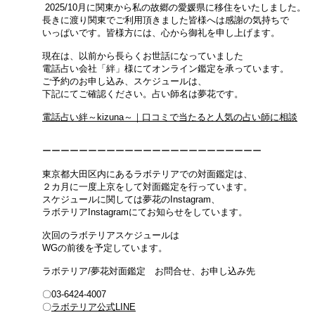
2025/10月に関東から私の故郷の愛媛県に
移住をいたしました。
長きに渡り関東でご利用頂きました皆様へは感謝の気持ちで
​いっぱいです。皆様方には、
心から御礼を申し上げます。
現在は、以前から長らくお世話になっていました
電話占い会社「絆」様にてオンライン鑑定を承っています。
ご予約のお申し込み、スケジュールは、
下記にてご確認ください。
占い師名は夢花です。
電話占い絆～kizuna～｜口コミで当たると人気の占い師に相談
ーーーーーーーーーーーーーーーーーーーーーーーー
東京都大田区内にあるラボテリアでの対面鑑定は、
２カ月に一度上京をして対面鑑定を行っています。
スケジュールに関しては夢花のInstagram、
ラボテリアInstagramにてお知らせをしています。
次回のラボテリアスケジュールは
​WGの前後を予定しています。
ラボテリア/夢花対面鑑定
お問合せ、お申し込み先
〇03-6424-4007
​〇
ラボテリア公式LINE