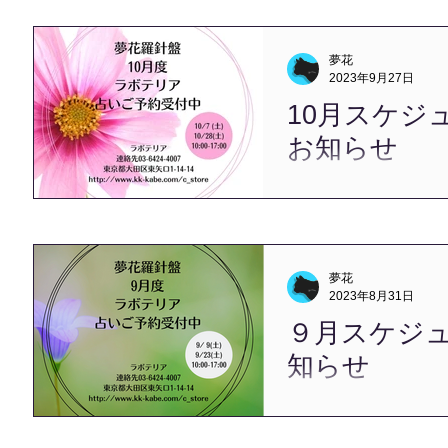
もので残り２カ月となりま
おこたをだしております！
サービスのお問合せ、お申
夢花
LINEへ移行いたしました。..
2023年9月27日
10月スケジ
お知らせ
こんにちは、夢花です。 
やっと朝からクーラー無し
っとしている私です。 さ
ールのお知らせです。 202
北本市にて対面鑑定を承り
夢花
「JR北本駅」です。...
2023年8月31日
９月スケジ
知らせ
明日から長月（ながつき）
すような蒸し暑さの日々か
外からの風が涼しくなった