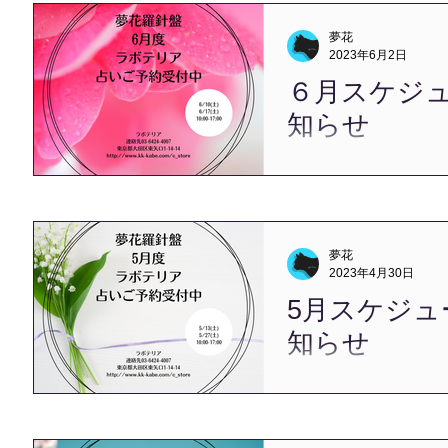
け、本日は昼頃から厳しい
普段よりも水分補給を心が
夢花
す。 お天気が急変しやす
2023年6月2日
で、...
６月スケジ
知らせ
こんにちは、夢花です。 
した。 一年でもっとも雨
と、 いつも亡き父のことを
い頃、山に植えてある桐の
していました。 ６月の雨
夢花
桐の木は、 桐ダンスには
2023年4月30日
となるそうで、...
5月スケジュ
知らせ
こんにちは、夢花です。 
GWが始まりました。 昨
仕事でしたが、 品川駅で
は、 構内を歩いていても