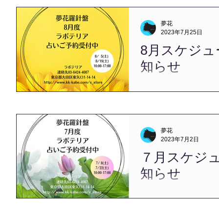
て、９月のスケジュールの
す。 2023年4月より、 
夢花
定を承ります。 最寄り駅は
2023年7月25日
す。...
8月スケジュ
知らせ
暑中お見舞い申し上げます
け宣言が発令されて、 こ
幕開けですね。 皆様にとっ
夏となりますように。 202
北本市にて対面鑑定を承り
夢花
「JR北本駅」です。...
2023年7月2日
７月スケジ
知らせ
こんにちは、夢花です。 
先週末は我が家の猫たちも
雷と激しい雨が降り続いて