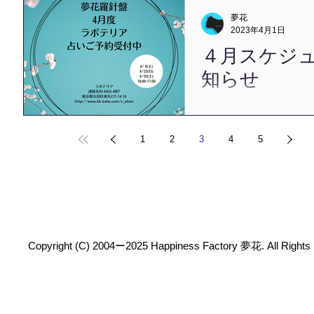
いの 混みようにびっくりし
夢花
スケジュールのお知らせです。
2023年4月1日
り、...
４月スケジ
知らせ
こんばんは、夢花です。 
りました。 各所で３年ぶ
となり、 すこしづつ季節
1
2
3
4
5
り戻すことができ 安堵して
て、４月のスケジュールの
2023年4月より、 埼玉県
承ります。...
Copyright (C) 2004ー2025 Happiness Factory 夢花. All Rights