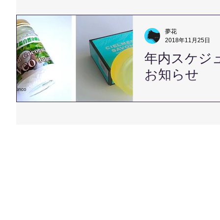
とも切ない春の日をすごし
っという間に梅雨の季を迎
7月より対面鑑定のお申し
夢花
月からお待ち頂きました
2018年11月25日
ので、...
年内スケジ
お知らせ
こんにちは、夢花です。 
房なくして過ごせられなく
だまりの中で寝ころんで
るたびに、 ほっこりして
て、年内のお知らせの時期
内での対面鑑定は下記日程で
...