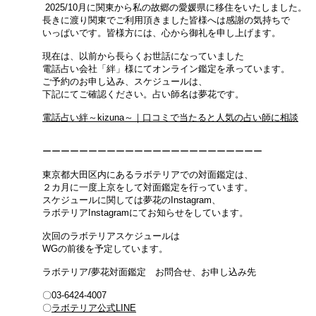
2025/10月に関東から私の故郷の愛媛県に
移住をいたしました。
長きに渡り関東でご利用頂きました皆様へは感謝の気持ちで
​いっぱいです。皆様方には、
心から御礼を申し上げます。
現在は、以前から長らくお世話になっていました
電話占い会社「絆」様にてオンライン鑑定を承っています。
ご予約のお申し込み、スケジュールは、
下記にてご確認ください。
占い師名は夢花です。
電話占い絆～kizuna～｜口コミで当たると人気の占い師に相談
ーーーーーーーーーーーーーーーーーーーーーーーー
東京都大田区内にあるラボテリアでの対面鑑定は、
２カ月に一度上京をして対面鑑定を行っています。
スケジュールに関しては夢花のInstagram、
ラボテリアInstagramにてお知らせをしています。
次回のラボテリアスケジュールは
​WGの前後を予定しています。
ラボテリア/夢花対面鑑定
お問合せ、お申し込み先
〇03-6424-4007
​〇
ラボテリア公式LINE