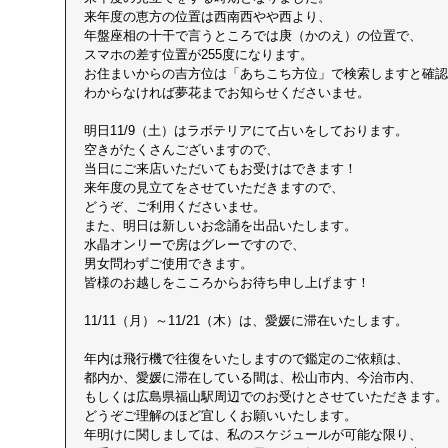
来年度の恵方の位置は西南西やや西より、
年盤座相の十干で言うところでは庚（かのえ）の位置で、
スマホの差す位置が255度になります。
お住まいからの吉方位は「あちこち方位」で検索しますと確認
わからなければ夢花までお知らせくださいませ。
明日11/9（土）はラボテリアにて占いをしております。
空きがたくさんございますので、
当日にご来店いただいてもお受けはできます！
来年度の見立てをさせていただきますので、
どうぞ、ご利用くださいませ。
また、明日は新しいお念誦を出品いたします。
水晶オンリーで房はグレーですので、
男女問わずご使用できます。
皆様のお越しをこころからお待ち申し上げます！
11/11（月）～11/21（木）は、愛媛に滞在いたします。
年内は飛行機で往復をいたしますので鑑定のご依頼は、
都内か、愛媛に滞在している間は、松山市内、今治市内、
もしくは広島県福山駅周辺でのお受けとさせていただきます。
どうぞご理解のほど宜しくお願いいたします。
年明けに関しましては、私のスケジュールが可能な限り、