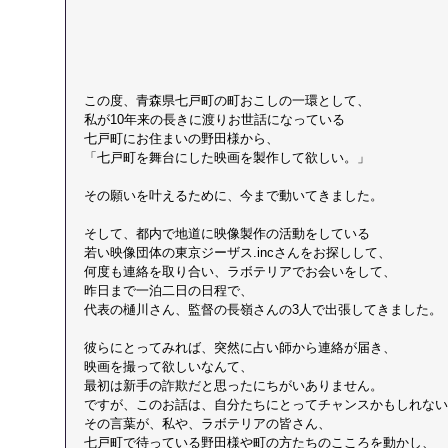
この度、青森県七戸町の町おこしの一環として、
私が10年来の長きに渡りお世話になっている
七戸町にお住まいの野田様から、
「七戸町を舞台にした映画を製作して欲しい。」
その願いを叶えるために、今まで動いてきました。
そして、都内で地道に映像製作の活動をしている
若い映像団体の東京ジーザス.incさんをお探しして、
何度も連絡を取り合い、ラボテリアでお会いをして、
昨日まで一泊二日の日程で、
代表の樋川さん、監督の長嶺さんの3人で出張してきました。
彼らにとってみれば、突然に占い師から連絡が届き、
映画を撮って欲しいなんて、
最初は新手の詐欺だと思ったにちがいありません。
ですが、このお話は、自分たちにとってチャンスかもしれない
その言葉が、私や、ラボテリアの皆さん、
七戸町で待っている野田様や町の方たちのこころを動かし、