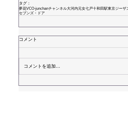
タグ：
夢花
VCO-junchanチャンネル
大河内元女
七戸十和田駅
東京ジーザス.
セブンズ・ドア
コメント
コメントを追加…