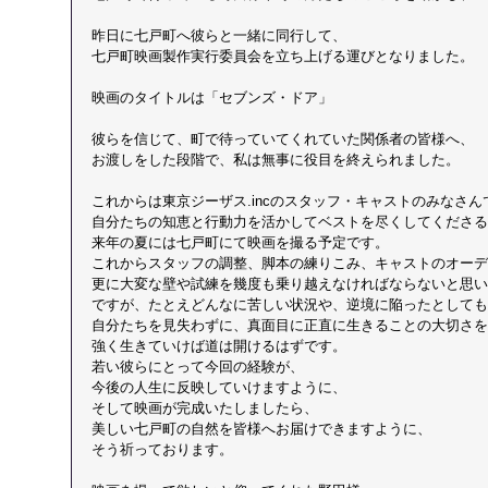
昨日に七戸町へ彼らと一緒に同行して、
七戸町映画製作実行委員会を立ち上げる運びとなりました。
映画のタイトルは「セブンズ・ドア」
彼らを信じて、町で待っていてくれていた関係者の皆様へ、
お渡しをした段階で、私は無事に役目を終えられました。
これからは東京ジーザス.incのスタッフ・キャストのみなさん
自分たちの知恵と行動力を活かしてベストを尽くしてくださる
来年の夏には七戸町にて映画を撮る予定です。
これからスタッフの調整、脚本の練りこみ、キャストのオーデ
更に大変な壁や試練を幾度も乗り越えなければならないと思い
ですが、たとえどんなに苦しい状況や、逆境に陥ったとしても
自分たちを見失わずに、真面目に正直に生きることの大切さを
強く生きていけば道は開けるはずです。
若い彼らにとって今回の経験が、
今後の人生に反映していけますように、
そして映画が完成いたしましたら、
美しい七戸町の自然を皆様へお届けできますように、
そう祈っております。