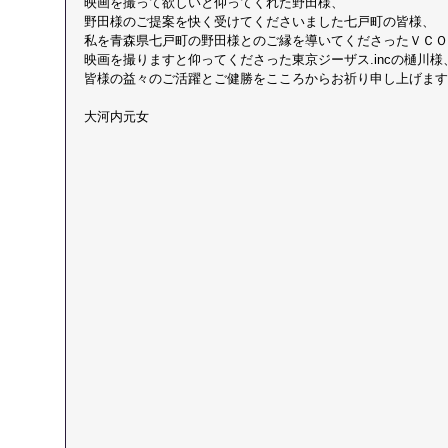
映画を撮って欲しいと仰ってくれた野田様、
野田様のご提案を快く受けてくださいました七戸町の皆様、
私を青森県七戸町の野田様とのご縁を導いてくださったＶＣＯ－j
映画を撮りますと仰ってくださった東京ジーザス.incの樋川様
皆様の益々のご活躍とご健勝をこころからお祈り申し上げます
大河内元女