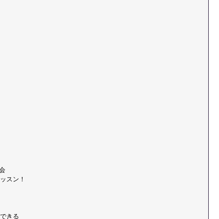
会
ッスン！
できる