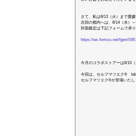
さて、私は8/13（火）まで愛
次回の都内へは、​8/14（水）
対面鑑定は下記フォームで承り
https://ws.formzu.net/fgen/S9
今月のコラボストアーは8/10
今回は、セルフマツエク®　labte
セルフマツエク®が登場いたしま