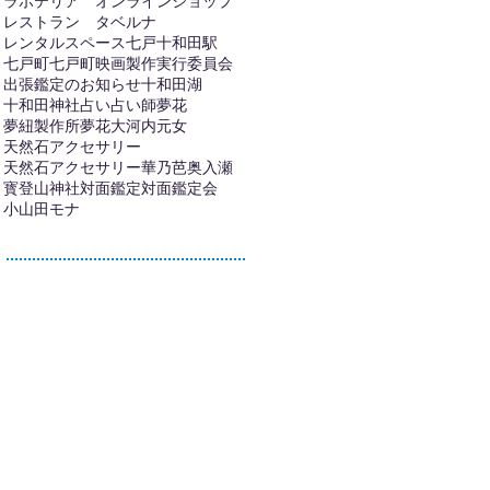
ラボテリア オンラインショップ
レストラン タベルナ
レンタルスペース
七戸十和田駅
七戸町
七戸町映画製作実行委員会
出張鑑定のお知らせ
十和田湖
十和田神社
占い
占い師夢花
夢紐製作所
夢花
大河内元女
天然石アクセサリー
天然石アクセサリー華乃芭
奥入瀬
寳登山神社
対面鑑定
対面鑑定会
小山田モナ