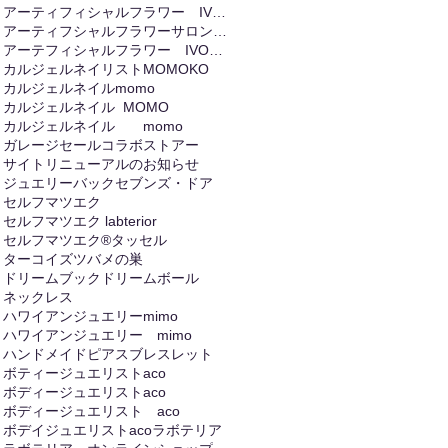
アーティフィシャルフラワー IVORY
アーティフシャルフラワーサロンIVORY
アーテフィシャルフラワー IVORIY
カルジェルネイリストMOMOKO
カルジェルネイルmomo
カルジェルネイル MOMO
カルジェルネイル momo
ガレージセール
コラボストアー
サイトリニューアルのお知らせ
ジュエリーバック
セブンズ・ドア
セルフマツエク
セルフマツエク labterior
セルフマツエク®
タッセル
ターコイズ
ツバメの巣
ドリームブック
ドリームボール
ネックレス
ハワイアンジュエリーmimo
ハワイアンジュエリー mimo
ハンドメイド
ピアス
ブレスレット
ボティージュエリストaco
ボディージュエリストaco
ボディージュエリスト aco
ボデイジュエリストaco
ラボテリア