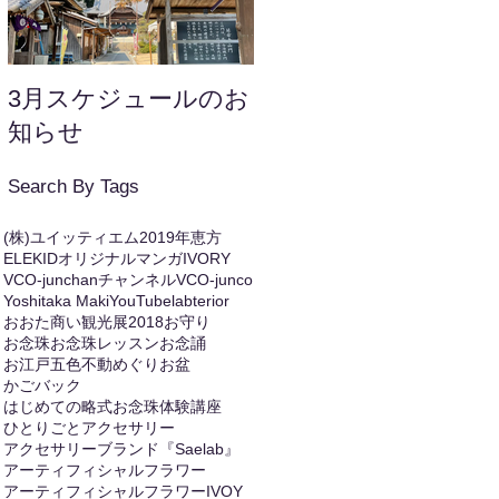
3月スケジュールのお
年末年始のお知らせ
知らせ
Search By Tags
(株)ユイッティエム
2019年恵方
ELEKIDオリジナルマンガ
IVORY
VCO-junchanチャンネル
VCO-junco
Yoshitaka Maki
YouTube
labterior
おおた商い観光展2018
お守り
お念珠
お念珠レッスン
お念誦
お江戸五色不動めぐり
お盆
かごバック
はじめての略式お念珠体験講座
ひとりごと
アクセサリー
アクセサリーブランド『Saelab』
アーティフィシャルフラワー
アーティフィシャルフラワーIVOY