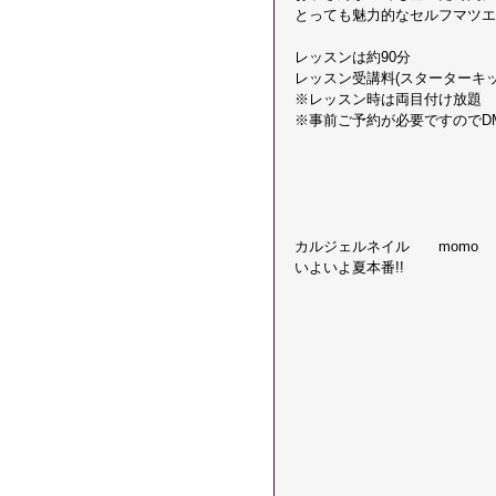
とっても魅力的なセルフマツエ
レッスンは約90分
レッスン受講料(スターターキッド付
※レッスン時は両目付け放題
※事前ご予約が必要ですのでD
カルジェルネイル　　momo
いよいよ夏本番!!  