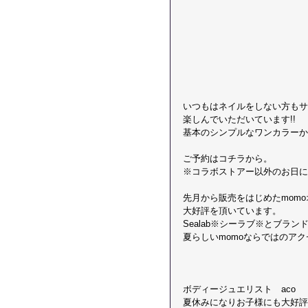
いつもはネイルをしない方もサ
楽しんでいただいています!! 
基本のシンプルなワンカラーか
ご予約はコチラから。
※コラボストアー以外のお日に
先月から販売をはじめたmom
大好評を頂いています。
Sealab※シーラブ※とブラン
夏らしいmomoならではのア
ボディージュエリスト　aco   
夏休みになりお子様にも大好評!!