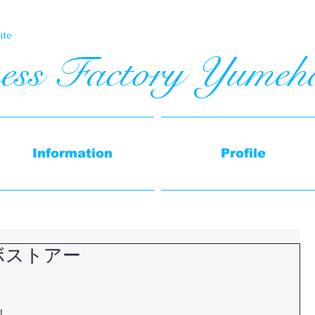
te​
ess Factory Yumeh
Information
Profile
ラボストアー
!