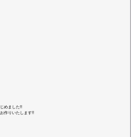
めました!!  
お作りいたします!!