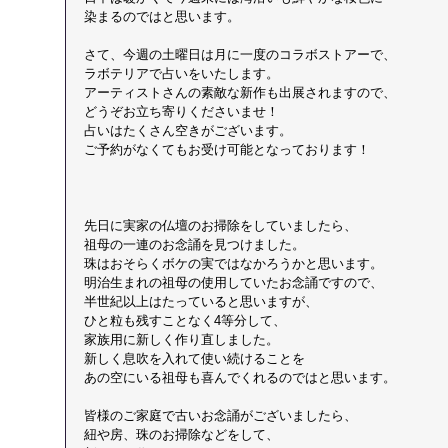
染まるのではと思います。
さて、今週の土曜日は月に一度のコラボストアーで、
ラボテリアで占いをいたします。
アーティストさんの素敵な新作も出展されますので、
どうぞお立ち寄りくださいませ！
占いはたくさん空きがございます。
ご予約がなくてもお受け可能となっております！
先日に実家の仏壇のお掃除をしていましたら、
祖母の一連のお念誦を見つけました。
珠はおそらくボケの実ではなかろうかと思います。
明治生まれの祖母の使用していたお念誦ですので、
半世紀以上はたっていると思いますが、
ひと粒も残すことなく4等分して、
家族用に新しく作り直しました。
新しく息吹を入れて使い続けることを
あの空にいる祖母も喜んでくれるのではと思います。
皆様のご家庭で古いお念誦がございましたら、
紐や房、珠のお掃除などをして、