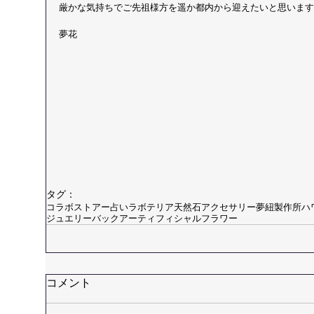
厳かな気持ちでご先祖様方を遥か都内から迎えたいと思います
夢花
タグ：
コラボストアー
占い
ラボテリア
天然石アクセサリー
夢紐製作所
ハ
ジュエリーバック
アーティフィシャルフラワー
コメント