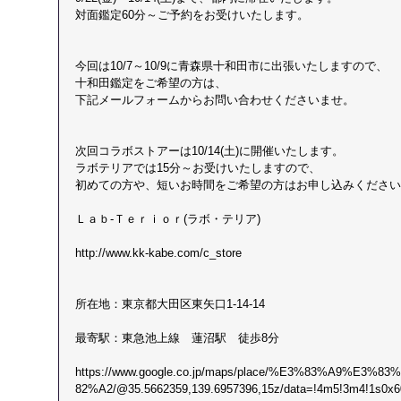
対面鑑定60分～ご予約をお受けいたします。
今回は10/7～10/9に青森県十和田市に出張いたしますので、
十和田鑑定をご希望の方は、
下記メールフォームからお問い合わせくださいませ。
次回コラボストアーは10/14(土)に開催いたします。
ラボテリアでは15分～お受けいたしますので、
初めての方や、短いお時間をご希望の方はお申し込みください
Ｌａｂ-Ｔｅｒｉｏｒ(ラボ・テリア)
http://www.kk-kabe.com/c_store
所在地：東京都大田区東矢口1-14-14
最寄駅：東急池上線　蓮沼駅　徒歩8分
https://www.google.co.jp/maps/place/%E3%83%A9%E
82%A2/@35.5662359,139.6957396,15z/data=!4m5!3m4!1s0x6