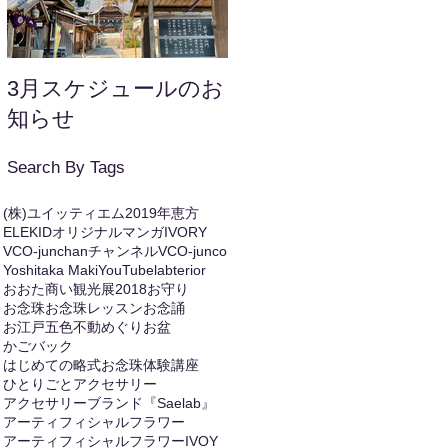
3月スケジュールのお
年末年始のお知らせ
知らせ
Search By Tags
(株)ユイッティエム
2019年恵方
ELEKIDオリジナルマンガ
IVORY
VCO-junchanチャンネル
VCO-junco
Yoshitaka Maki
YouTube
labterior
おおた商い観光展2018
お守り
お念珠
お念珠レッスン
お念誦
お江戸五色不動めぐり
お盆
かごバック
はじめての略式お念珠体験講座
ひとりごと
アクセサリー
アクセサリーブランド『Saelab』
アーティフィシャルフラワー
アーティフィシャルフラワーIVOY