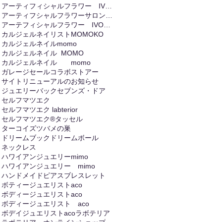
アーティフィシャルフラワー IVORY
アーティフシャルフラワーサロンIVORY
アーテフィシャルフラワー IVORIY
カルジェルネイリストMOMOKO
カルジェルネイルmomo
カルジェルネイル MOMO
カルジェルネイル momo
ガレージセール
コラボストアー
サイトリニューアルのお知らせ
ジュエリーバック
セブンズ・ドア
セルフマツエク
セルフマツエク labterior
セルフマツエク®
タッセル
ターコイズ
ツバメの巣
ドリームブック
ドリームボール
ネックレス
ハワイアンジュエリーmimo
ハワイアンジュエリー mimo
ハンドメイド
ピアス
ブレスレット
ボティージュエリストaco
ボディージュエリストaco
ボディージュエリスト aco
ボデイジュエリストaco
ラボテリア