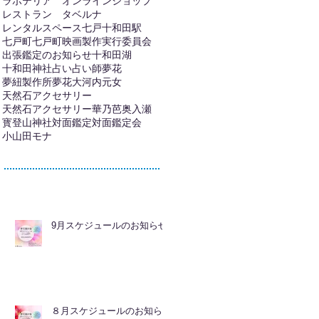
ラボテリア オンラインショップ
レストラン タベルナ
レンタルスペース
七戸十和田駅
七戸町
七戸町映画製作実行委員会
出張鑑定のお知らせ
十和田湖
十和田神社
占い
占い師夢花
夢紐製作所
夢花
大河内元女
天然石アクセサリー
天然石アクセサリー華乃芭
奥入瀬
寳登山神社
対面鑑定
対面鑑定会
小山田モナ
9月スケジュールのお知らせ
８月スケジュールのお知ら