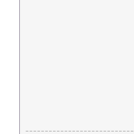
＿＿＿＿＿＿＿＿＿＿＿＿＿＿＿＿＿＿＿＿＿＿＿＿＿＿＿＿