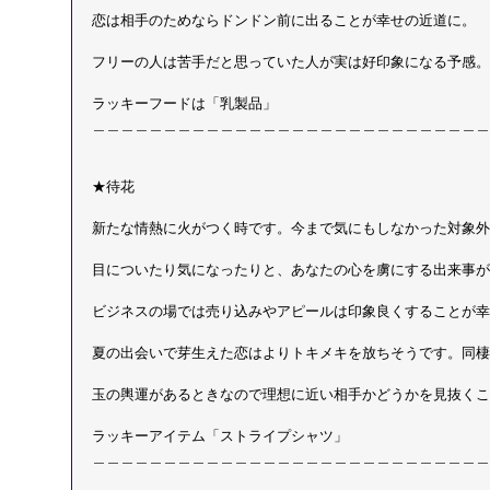
恋は相手のためならドンドン前に出ることが幸せの近道に。
フリーの人は苦手だと思っていた人が実は好印象になる予感。
ラッキーフードは「乳製品」 
＿＿＿＿＿＿＿＿＿＿＿＿＿＿＿＿＿＿＿＿＿＿＿＿＿＿＿＿
★待花
新たな情熱に火がつく時です。今まで気にもしなかった対象外
目についたり気になったりと、あなたの心を虜にする出来事が
ビジネスの場では売り込みやアピールは印象良くすることが幸
夏の出会いで芽生えた恋はよりトキメキを放ちそうです。同棲
玉の輿運があるときなので理想に近い相手かどうかを見抜くこ
ラッキーアイテム「ストライプシャツ」 
＿＿＿＿＿＿＿＿＿＿＿＿＿＿＿＿＿＿＿＿＿＿＿＿＿＿＿＿