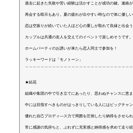
過去に起きた失敗や苦い経験は活かすことが成功の鍵。連絡が
再会する暗示もあり。夏の疲れが出やすい時なので体に優しい
恋は空振りが続いていた人ほど心の重しが取れて良縁と出会う
カップルは共通の友人を交えてのイベントで楽しめそうです。
ホームパーティのお誘いが来たら恋人同士で参加を！
ラッキーワードは「モノトーン」 
＿＿＿＿＿＿＿＿＿＿＿＿＿＿＿＿＿＿＿＿＿＿＿＿＿＿＿＿
★結花
組織や集団の中で引き立てにあったり、思わぬチャンスに恵ま
中には目指すべきものがはっきりしている人にはビッグチャン
優れた自己プロディ―ス力で周囲を圧倒したり納得をさせられ
常に感謝の気持ちと、ぶれずに充実感と納得感を求めて走り続