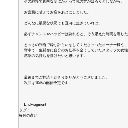
その純粋で直向な姿にかえって私の方がほろりとしながら、
お言葉に甘えてお店をあとにしました。
どんなに最悪な状況でも直向に生きていれば、
必ずチャンスやハッピーは訪れると、そう思えた時間を過した
とっさの判断で粋な計らいをしてくださっつたオーナー様や、
背中で一生懸命に自分のお仕事を全うしていたスタッフの女性
感謝の気持ちを捧げたいと思います。 
最後までご拝読くださりありがとうございました。 
次回は10/5の配信予定です。 
EndFragment
タグ：
毎月の占い