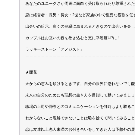
あなたのユニークさが周囲に面白く受け取られたり尊重された
恋は経営者・長男・長女・2世など家族の中で重要な役割を任
出会いの暗示。多くの良縁に恵まれるときなので出会いを楽し
カップルはお互いの親を巻き込むと更に幸運度UPに！
ラッキーストーン「アメジスト」 
＿＿＿＿＿＿＿＿＿＿＿＿＿＿＿＿＿＿＿＿＿＿＿＿＿＿＿＿
★開花
天からの恵みを頂けるときです。自分の限界に恐れないで可能
未来の自分のためにも理想の生き方を目指して動いてみましょ
職場の上司や同僚とのコミュニケーションを何時もより取るこ
わからないこと理解できないことは恥を捨てて聞いてみること
恋は友達以上恋人未満のお付き合いをしてきた人は予想外の展