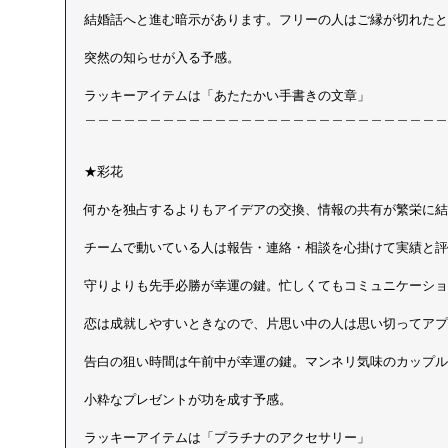
結婚話へと進む暗示があります。フリーの人はご縁が切れたと
突然の知らせが入る予感。
ラッキーアイテムは「あたたかい手書きの文章」 
＿＿＿＿＿＿＿＿＿＿＿＿＿＿＿＿＿＿＿＿＿＿＿＿＿＿＿＿
★彩花
何かを独占するよりもアイデアの交換、情報の共有が繁栄に結
チームで動いている人は報告・連絡・相談を心掛けて実績と評
守りよりも先手必勝が幸運の鍵。忙しくてもコミュニケーショ
恋は成就しやすいときなので、片思い中の人は思い切ってアプ
告白の狙い時間は午前中が幸運の鍵。マンネリ気味のカップル
小粋なプレゼントが功を成す予感。
ラッキーアイテムは「プラチナのアクセサリー」