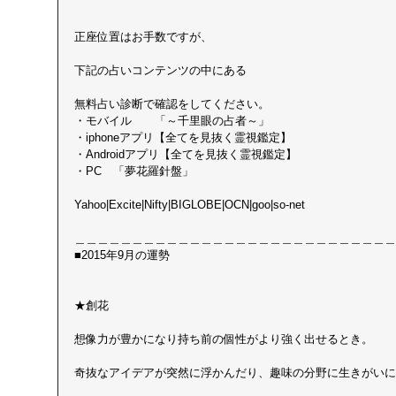
正座位置はお手数ですが、
下記の占いコンテンツの中にある
無料占い診断で確認をしてください。 
・モバイル　　「～千里眼の占者～」 
・iphoneアプリ【全てを見抜く霊視鑑定】 
・Androidアプリ【全てを見抜く霊視鑑定】 
・PC　「夢花羅針盤」
Yahoo|Excite|Nifty|BIGLOBE|OCN|goo|so-net
＿＿＿＿＿＿＿＿＿＿＿＿＿＿＿＿＿＿＿＿＿＿＿＿＿＿＿＿
■2015年9月の運勢 
★創花
想像力が豊かになり持ち前の個性がより強く出せるとき。
奇抜なアイデアが突然に浮かんだり、趣味の分野に生きがいに