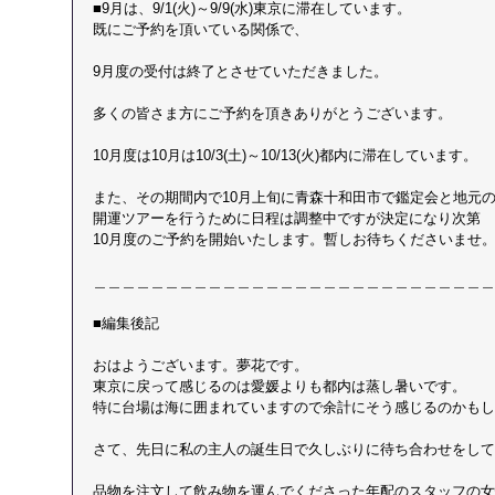
■9月は、9/1(火)～9/9(水)東京に滞在しています。 
既にご予約を頂いている関係で、
9月度の受付は終了とさせていただきました。
多くの皆さま方にご予約を頂きありがとうございます。
10月度は10月は10/3(土)～10/13(火)都内に滞在しています。
また、その期間内で10月上旬に青森十和田市で鑑定会と地元の
開運ツアーを行うために日程は調整中ですが決定になり次第 
10月度のご予約を開始いたします。暫しお待ちくださいませ
＿＿＿＿＿＿＿＿＿＿＿＿＿＿＿＿＿＿＿＿＿＿＿＿＿＿＿＿
■編集後記 
おはようございます。夢花です。 
東京に戻って感じるのは愛媛よりも都内は蒸し暑いです。 
特に台場は海に囲まれていますので余計にそう感じるのかもし
さて、先日に私の主人の誕生日で久しぶりに待ち合わせをして
品物を注文して飲み物を運んでくださった年配のスタッフの女