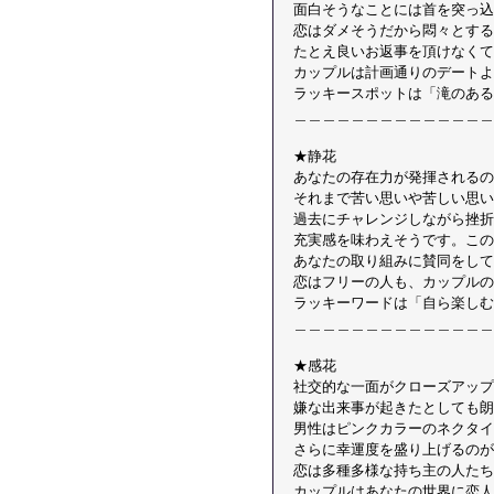
面白そうなことには首を突っ込
恋はダメそうだから悶々とする
たとえ良いお返事を頂けなくて
カップルは計画通りのデートよ
ラッキースポットは「滝のある
＿＿＿＿＿＿＿＿＿＿＿＿＿＿
★静花 
あなたの存在力が発揮されるの
それまで苦い思いや苦しい思い
過去にチャレンジしながら挫折
充実感を味わえそうです。この
あなたの取り組みに賛同をして
恋はフリーの人も、カップルの
ラッキーワードは「自ら楽しむ
＿＿＿＿＿＿＿＿＿＿＿＿＿＿
★感花 
社交的な一面がクローズアップ
嫌な出来事が起きたとしても朗
男性はピンクカラーのネクタイ
さらに幸運度を盛り上げるのが
恋は多種多様な持ち主の人たち
カップルはあなたの世界に恋人