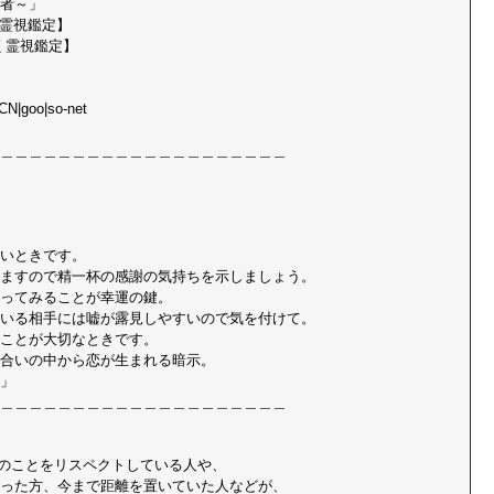
者～」 
く霊視鑑定】 
く霊視鑑定】 
CN|goo|so-net
＿＿＿＿＿＿＿＿＿＿＿＿＿＿＿＿＿＿＿＿
いときです。 
ますので精一杯の感謝の気持ちを示しましょう。 
ってみることが幸運の鍵。 
いる相手には嘘が露見しやすいので気を付けて。 
ことが大切なときです。 
合いの中から恋が生まれる暗示。 
」 
＿＿＿＿＿＿＿＿＿＿＿＿＿＿＿＿＿＿＿＿
たのことをリスペクトしている人や、 
った方、今まで距離を置いていた人などが、 