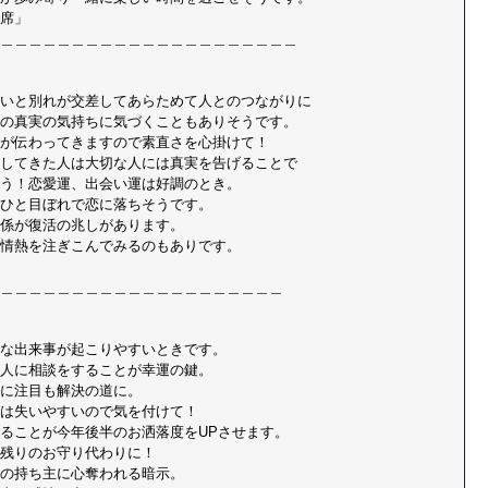
席」 
＿＿＿＿＿＿＿＿＿＿＿＿＿＿＿＿＿＿＿＿＿
いと別れが交差してあらためて人とのつながりに 
の真実の気持ちに気づくこともありそうです。 
が伝わってきますので素直さを心掛けて！ 
してきた人は大切な人には真実を告げることで 
う！恋愛運、出会い運は好調のとき。 
ひと目ぼれで恋に落ちそうです。 
係が復活の兆しがあります。 
情熱を注ぎこんでみるのもありです。 
＿＿＿＿＿＿＿＿＿＿＿＿＿＿＿＿＿＿＿＿
な出来事が起こりやすいときです。 
人に相談をすることが幸運の鍵。 
に注目も解決の道に。 
は失いやすいので気を付けて！ 
ることが今年後半のお洒落度をUPさせます。 
残りのお守り代わりに！ 
の持ち主に心奪われる暗示。 