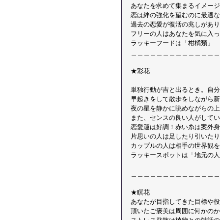
あなたを求めて集まるイメージ
恋は絆の強化を望むのに最適な
過去の恋愛が復活の兆しがあり
フリーの人はあなたを気に入っ
ラッキーフードは「柑橘類」 
＿＿＿＿＿＿＿＿＿＿＿＿＿＿
★彩花
単独行動が吉と出るとき。自分
早起きをして散歩をしながら新
夜の星を静かに眺めながらの上
また、センスの良い人がしてい
恋愛運は好調！赤い糸は案外身
片思いの人は足したり引いたり
カップルの人は相手の世界観を
ラッキースポットは「地元の人
＿＿＿＿＿＿＿＿＿＿＿＿＿＿
★瞑花 
あなたが目指してきた目標や役
頂いたご褒美は周囲に何かのか