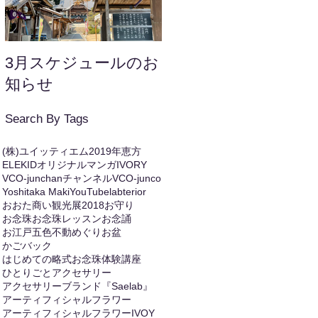
3月スケジュールのお
年末年始のお知らせ
知らせ
Search By Tags
(株)ユイッティエム
2019年恵方
ELEKIDオリジナルマンガ
IVORY
VCO-junchanチャンネル
VCO-junco
Yoshitaka Maki
YouTube
labterior
おおた商い観光展2018
お守り
お念珠
お念珠レッスン
お念誦
お江戸五色不動めぐり
お盆
かごバック
はじめての略式お念珠体験講座
ひとりごと
アクセサリー
アクセサリーブランド『Saelab』
アーティフィシャルフラワー
アーティフィシャルフラワーIVOY