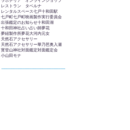
ラボテリア オンラインショップ
レストラン タベルナ
レンタルスペース
七戸十和田駅
七戸町
七戸町映画製作実行委員会
出張鑑定のお知らせ
十和田湖
十和田神社
占い
占い師夢花
夢紐製作所
夢花
大河内元女
天然石アクセサリー
天然石アクセサリー華乃芭
奥入瀬
寳登山神社
対面鑑定
対面鑑定会
小山田モナ