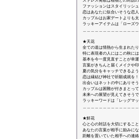
ストレス発散は植物との対話の
ファッションはスタイリッシュ
恋はあなたに似合いそうな恋人
カップルはお家デートよりも太
ラッキーアイテムは「ローズウ
＿＿＿＿＿＿＿＿＿＿＿＿＿＿
★天花 
全ての道は情熱から生まれたり
特に表現者の人にはこの秋には
基本を今一度見直すことが幸運
言葉がきちんと届くメイクや印
夏の気分をキャッチできるよう
恋は縁結び神社で祈願成就を！
出会いはネットの中にありそう
カップルは困難が付きまとって
未来への展望が見えてきそうで
ラッキーワードは「レッグマッ
＿＿＿＿＿＿＿＿＿＿＿＿＿＿
★鮮花 
心と心の対話を大切にすること
あなたの言葉が相手に励みにな
距離を置いていた相手への連絡