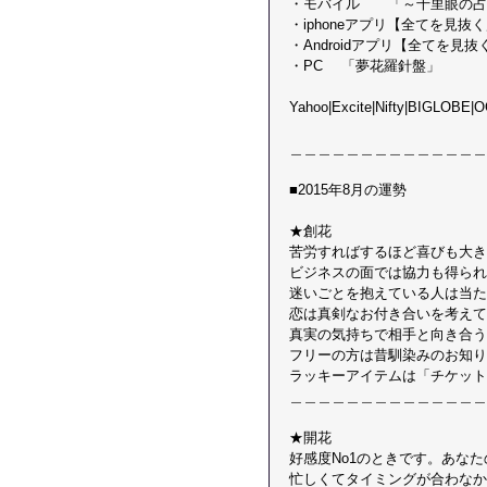
・モバイル　　「～千里眼の占
・iphoneアプリ【全てを見抜
・Androidアプリ【全てを見抜
・PC 　「夢花羅針盤」
Yahoo|Excite|Nifty|BIGLOBE|O
＿＿＿＿＿＿＿＿＿＿＿＿＿＿
■2015年8月の運勢
★創花 
苦労すればするほど喜びも大き
ビジネスの面では協力も得られ
迷いごとを抱えている人は当た
恋は真剣なお付き合いを考えて
真実の気持ちで相手と向き合う
フリーの方は昔馴染みのお知り
ラッキーアイテムは「チケット
＿＿＿＿＿＿＿＿＿＿＿＿＿＿
★開花 
好感度No1のときです。あな
忙しくてタイミングが合わなか