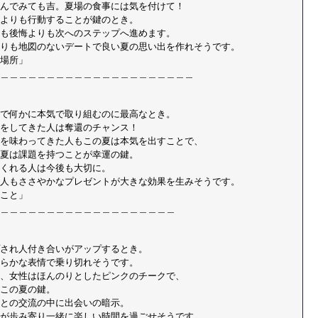
んでみても吉。夏場の食事には気を付けて！ 
よりも行動することが鍵のとき。 
も後悔よりも次へのステップへ進めます。 
りも地図のないデートで良い夏の思い出を作れそうです。 
場所」 
＿＿＿＿＿＿＿＿＿＿＿＿＿＿＿＿＿＿＿＿＿
で何かに本気で取り組むのに最高なとき。 
をしてきた人は奪還のチャンス！ 
を味わってきた人もこの夏は本気を出すことで、 
夏は課題を持つことが幸運の鍵。 
くれる人は今後も大切に。 
人もささやかなプレゼントが大きな効果を生みそうです。 
こと」 
＿＿＿＿＿＿＿＿＿＿＿＿＿＿＿＿＿＿＿
され人付き合いがアップするとき。 
らかな表情で乗り切れそうです。 
、女性はほんのりとしたピンクのチークで、 
この夏の鍵。 
との交流の中に出会いの暗示。 
が歩み寄り一緒に楽しい時間を過ごせそうです。 