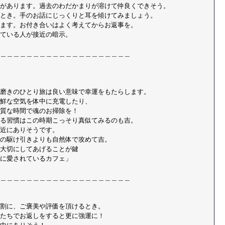
があります。過去のわだかまりが溶けて仲良くできそう。 
とき。手のお話にじっくりと耳を傾けてみましょう。 
ます。お付き合いはよく考えてからお返事を。 
ている人が接近の暗示。 
＿＿＿＿＿＿＿＿＿＿＿＿＿＿＿＿＿＿＿＿
磨きのひとり旅は良い意味で幸運をもたらします。 
鮮な空気を体中に充電したり、 
質な時間で魂のお掃除を！ 
る習慣はこの時期こっそり真似てみるのも吉。 
近にありそうです。 
の駆け引きよりも自然体で攻めて吉。 
大切にしてあげることが鍵 
に愛されているカフェ」
＿＿＿＿＿＿＿＿＿＿＿＿＿＿＿＿＿＿＿＿
割に、ご褒美や評価を頂けるとき。 
たちでお返しをすると更に強運に！ 