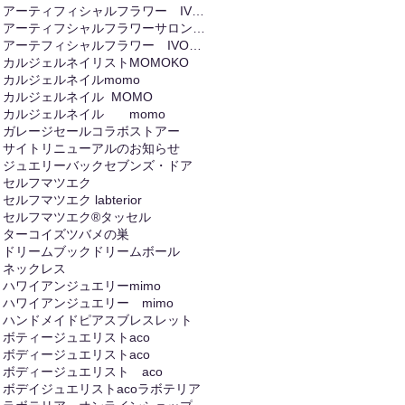
アーティフィシャルフラワー IVORY
アーティフシャルフラワーサロンIVORY
アーテフィシャルフラワー IVORIY
カルジェルネイリストMOMOKO
カルジェルネイルmomo
カルジェルネイル MOMO
カルジェルネイル momo
ガレージセール
コラボストアー
サイトリニューアルのお知らせ
ジュエリーバック
セブンズ・ドア
セルフマツエク
セルフマツエク labterior
セルフマツエク®
タッセル
ターコイズ
ツバメの巣
ドリームブック
ドリームボール
ネックレス
ハワイアンジュエリーmimo
ハワイアンジュエリー mimo
ハンドメイド
ピアス
ブレスレット
ボティージュエリストaco
ボディージュエリストaco
ボディージュエリスト aco
ボデイジュエリストaco
ラボテリア