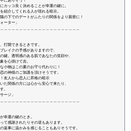
中にありそう！ 
にカッコ良く決めることが幸運の鍵に。 
を紹介してくれる人が現れる暗示。 
陽の下でのデートがふたりの関係をより親密に！ 
ォーター」 
＿＿＿＿＿＿＿＿＿＿＿＿＿＿＿＿＿＿＿＿＿
、打開できるときです。 
ブレイクの予感がありますので、 
の鍵。透明感のある肌であなたの笑顔や、 
象を心掛けて吉。 
な小物はこの夏のお守り代わりに！ 
恋の神様のご加護を頂けそうです。 
！友人から恋人に昇格の暗示 
いた関係の方には心から安心で来たり、 
す。 
サージ」 
＿＿＿＿＿＿＿＿＿＿＿＿＿＿＿＿＿＿＿＿＿
が幸運の鍵のとき。 
って感謝されたりその逆もあります。 
の返事に温かみを感じることもありそうです。 