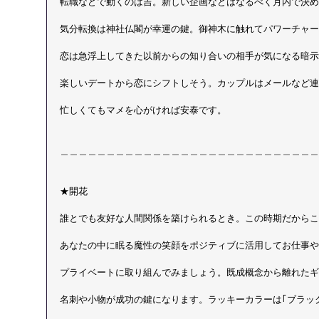
転職などで動くのは吉。新しい企画などはなるべく月内で決め
気分転換は神社仏閣が幸運の鍵。御神木に触れてパワーチャー
恋は急浮上してきた以前からの知り合いの相手が気になる暗示
楽しいデートから恋にシフトしそう。カップルはメールなど連
忙しくてもマメを心がければ安泰です。
＿＿＿＿＿＿＿＿＿＿＿＿＿＿＿＿＿＿＿＿＿＿＿＿＿＿＿＿
★開花
誰とでも友好な人間関係を築けられるとき。この時期だからこ
あなたの中に眠る魔性の笑顔をポジティブに活用してお仕事や
プライベートに取り組んでみましょう。既成概念から離れたギ
名刺や小物が成功の鍵になります。ラッキーカラーは｢ブラッ