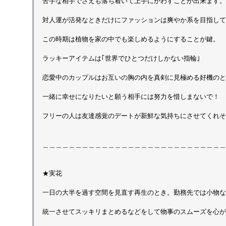
苦手な相手でさえも落ち着いて上手にかわすことが出来ます。
対人運が活発なときだけにファッションは爽やか系を目指して
この時期は植物を家の中でも楽しめるようにすることが鍵。
ラッキーアイテムは｢世界でひとつだけしかない指輪｣
恋愛中のカップルはお互いの胸の内を真剣に見極める好機のと
一緒に幸せになりたいと願う相手には努力を惜しまないで！
フリーの人は友達感覚のデートが新鮮な気持ちにさせてくれそ
＿＿＿＿＿＿＿＿＿＿＿＿＿＿＿＿＿＿＿＿＿＿＿＿＿＿＿＿
★実花　
一日の大半を過す空間を見直す再生のとき。勤務先では小物な
統一させてスッキリまとめるなどをして物事のスムーズを心が