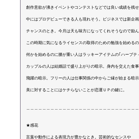
創作意欲が沸きイベントやコンテストなどでは良い成績を残せ
中にはプロデビューできる人も現れそう。ビジネスでは新企画
チャンスのとき。今月は天も味方になってくれそうなので励ん
この時期に気になるライセンスの取得のための勉強を始めるの
何かを始めるのに腰が重い人はラッキーアイテムの｢ハーブテ
カップルの人は結婚話で盛り上がりの暗示。身内を交えた食事
飛躍の暗示。フリーの人は仕事関係の中からご縁が始まる暗示
美に対することにはケチらないことが恋運ＵＰの鍵に。
＿＿＿＿＿＿＿＿＿＿＿＿＿＿＿＿＿＿＿＿＿＿＿＿＿＿＿＿
★感花
言葉や動作による表現力が豊かなとき。芸術的なセンスや