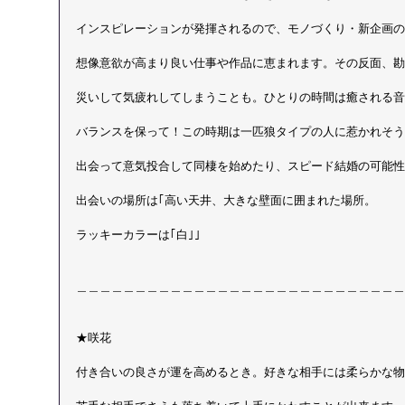
インスピレーションが発揮されるので、モノづくり・新企画の
想像意欲が高まり良い仕事や作品に恵まれます。その反面、勘
災いして気疲れしてしまうことも。ひとりの時間は癒される音
バランスを保って！この時期は一匹狼タイプの人に惹かれそう
出会って意気投合して同棲を始めたり、スピード結婚の可能性
出会いの場所は｢高い天井、大きな壁面に囲まれた場所。
ラッキーカラーは｢白｣｣
＿＿＿＿＿＿＿＿＿＿＿＿＿＿＿＿＿＿＿＿＿＿＿＿＿＿＿＿
★咲花
付き合いの良さが運を高めるとき。好きな相手には柔らかな物