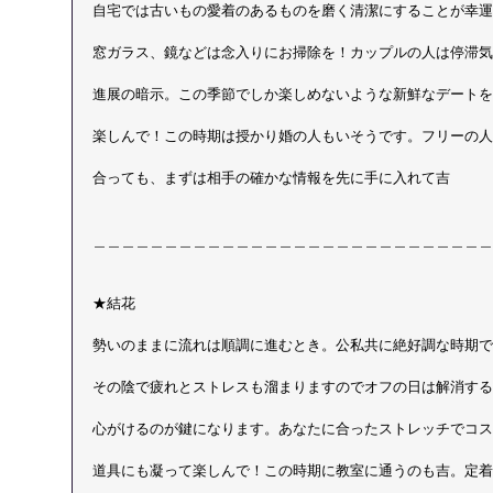
自宅では古いもの愛着のあるものを磨く清潔にすることが幸運
窓ガラス、鏡などは念入りにお掃除を！カップルの人は停滞気
進展の暗示。この季節でしか楽しめないような新鮮なデートを
楽しんで！この時期は授かり婚の人もいそうです。フリーの人
合っても、まずは相手の確かな情報を先に手に入れて吉
＿＿＿＿＿＿＿＿＿＿＿＿＿＿＿＿＿＿＿＿＿＿＿＿＿＿＿＿
★結花　
勢いのままに流れは順調に進むとき。公私共に絶好調な時期で
その陰で疲れとストレスも溜まりますのでオフの日は解消する
心がけるのが鍵になります。あなたに合ったストレッチでコス
道具にも凝って楽しんで！この時期に教室に通うのも吉。定着