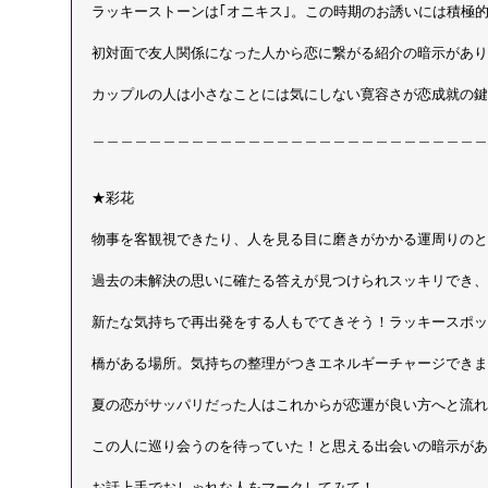
ラッキーストーンは｢オニキス｣。この時期のお誘いには積極
初対面で友人関係になった人から恋に繋がる紹介の暗示があり
カップルの人は小さなことには気にしない寛容さが恋成就の鍵
＿＿＿＿＿＿＿＿＿＿＿＿＿＿＿＿＿＿＿＿＿＿＿＿＿＿＿＿
★彩花
物事を客観視できたり、人を見る目に磨きがかかる運周りのと
過去の未解決の思いに確たる答えが見つけられスッキリでき、
新たな気持ちで再出発をする人もでてきそう！ラッキースポッ
橋がある場所。気持ちの整理がつきエネルギーチャージできま
夏の恋がサッパリだった人はこれからが恋運が良い方へと流れ
この人に巡り会うのを待っていた！と思える出会いの暗示があ
お話上手でおしゃれな人をマークしてみて！