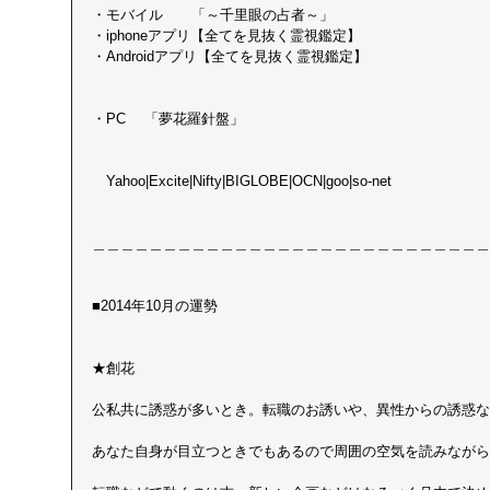
・モバイル　　「～千里眼の占者～」 
・iphoneアプリ【全てを見抜く霊視鑑定】 
・Androidアプリ【全てを見抜く霊視鑑定】 
・PC 　「夢花羅針盤」
　Yahoo|Excite|Nifty|BIGLOBE|OCN|goo|so-net
＿＿＿＿＿＿＿＿＿＿＿＿＿＿＿＿＿＿＿＿＿＿＿＿＿＿＿＿
■2014年10月の運勢
★創花　
公私共に誘惑が多いとき。転職のお誘いや、異性からの誘惑な
あなた自身が目立つときでもあるので周囲の空気を読みながら