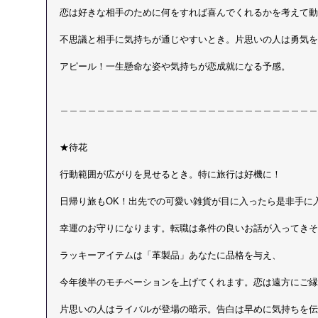
恋は好きな相手のために何をすれば喜んでくれるかを考えて動
不思議と相手に気持ちが通じやすいとき。片思いの人は勇気を
アピール！一生懸命な姿や気持ちが恋成就になる予感。
＿＿＿＿＿＿＿＿＿＿＿＿＿＿＿＿＿＿＿＿＿＿＿＿＿＿＿＿
★待花
行動範囲が広がりを見せるとき。特に旅行は好機に！
日帰り旅もOK！出先での可愛い雑貨が目に入ったら是非手に
幸運のお守りになります。転職は条件の良いお話が入ってきそ
ラッキーアイテムは「革製品」あなたに品格を与え、
今年後半のモチベーションを上げてくれます。恋は遠方にご縁
片思いの人はライバルが登場の暗示。告白は早めに気持ちを伝