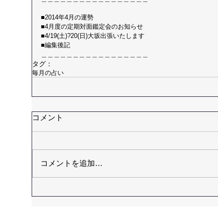
■2014年4月の運勢 
■4月度の定期対面鑑定会のお知らせ 
■4/19(土)?20(日)大坂出張いたします 
■編集後記 
＿＿＿＿＿＿＿＿＿＿＿＿＿＿＿＿＿
タグ：
毎月の占い
コメント
コメントを追加…