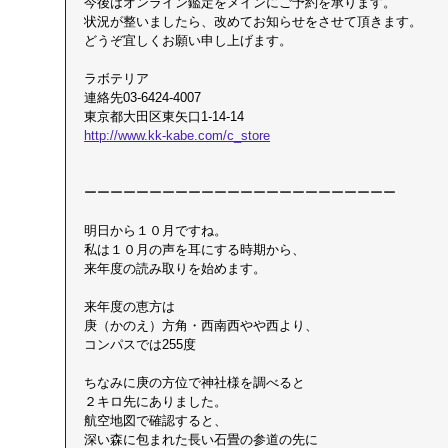
今後はオンライン鑑定をメインにご予約を承ります。
状況が整いましたら、改めてお知らせをさせて頂きます。
どうぞ宜しくお願い申し上げます。​
ラボテリア
連絡先03-6424-4007
東京都大田区東矢口1-14-14
http://www.kk-kabe.com/c_store
ーーーーーーーーーーーーーーーーーーーーーーーー
明日から１０月ですね。
私は１０月の声を耳にする時期から、
来年度の読み取りを始めます。
来年度の恵方は
庚（かのえ）方角・西南西やや西より、
コンパスでは255度
ちなみに庚の方位で神社様を調べると
２キロ先にありました。
航空地図で確認すると、
深い森に包まれた長い石畳の参道の先に