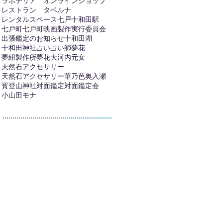
ラボテリア オンラインショップ
レストラン タベルナ
レンタルスペース
七戸十和田駅
七戸町
七戸町映画製作実行委員会
出張鑑定のお知らせ
十和田湖
十和田神社
占い
占い師夢花
夢紐製作所
夢花
大河内元女
天然石アクセサリー
天然石アクセサリー華乃芭
奥入瀬
寳登山神社
対面鑑定
対面鑑定会
小山田モナ