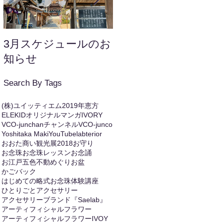
3月スケジュールのお
年末年始のお知らせ
知らせ
Search By Tags
(株)ユイッティエム
2019年恵方
ELEKIDオリジナルマンガ
IVORY
VCO-junchanチャンネル
VCO-junco
Yoshitaka Maki
YouTube
labterior
おおた商い観光展2018
お守り
お念珠
お念珠レッスン
お念誦
お江戸五色不動めぐり
お盆
かごバック
はじめての略式お念珠体験講座
ひとりごと
アクセサリー
アクセサリーブランド『Saelab』
アーティフィシャルフラワー
アーティフィシャルフラワーIVOY