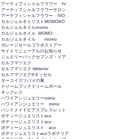
アーティフィシャルフラワー IVORY
アーティフシャルフラワーサロンIVORY
アーテフィシャルフラワー IVORIY
カルジェルネイリストMOMOKO
カルジェルネイルmomo
カルジェルネイル MOMO
カルジェルネイル momo
ガレージセール
コラボストアー
サイトリニューアルのお知らせ
ジュエリーバック
セブンズ・ドア
セルフマツエク
セルフマツエク labterior
セルフマツエク®
タッセル
ターコイズ
ツバメの巣
ドリームブック
ドリームボール
ネックレス
ハワイアンジュエリーmimo
ハワイアンジュエリー mimo
ハンドメイド
ピアス
ブレスレット
ボティージュエリストaco
ボディージュエリストaco
ボディージュエリスト aco
ボデイジュエリストaco
ラボテリア