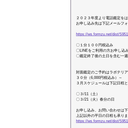
２０２３年度より電話鑑定をは
​お申し込み先は下記メールフ
https://ws.formzu.net/dist/S95
〇１分１００円税込み
​〇LINEをご利用の方お申し
〇鑑定終了後の土日を含む一週
対面鑑定のご予約はラボテリア
​３０分（6,000円税込み）～
３月スケジュールは下記日程と
〇３/11（土）
〇３/21（火）春分の日
お申し込み、お問い合わせは下
​上記以外の平日の日程も承り
https://ws.formzu.net/dist/S95