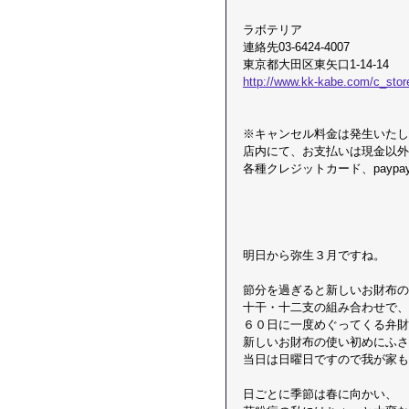
ラボテリア
連絡先03-6424-4007
東京都大田区東矢口1-14-14
http://www.kk-kabe.com/c_stor
※​キャンセル料金は発生いた
店内にて、お支払いは現金以外
各種クレジットカード、payp
明日から弥生３月ですね。
節分を過ぎると新しいお財布の
十干・十二支の組み合わせで、
６０日に一度めぐってくる弁財
新しいお財布の使い初めにふさ
当日は日曜日ですので我が家も
日ごとに季節は春に向かい、